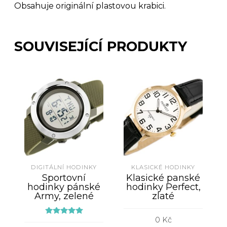
Obsahuje originální plastovou krabici.
SOUVISEJÍCÍ PRODUKTY
DIGITÁLNÍ HODINKY
KLASICKÉ HODINKY
Sportovní
Klasické panské
hodinky pánské
hodinky Perfect,
Army, zelené
zlaté
0
Kč
Hodnocení
5.00
z 5